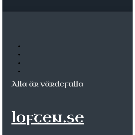
Alla är värdefulla
loften.se