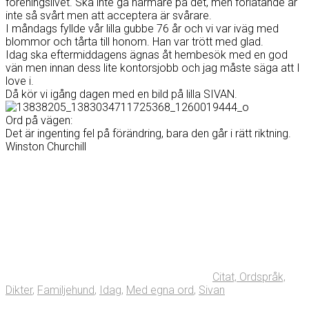
föreningslivet. Ska inte gå närmare på det, men förlåtande är
inte så svårt men att acceptera är svårare.
I måndags fyllde vår lilla gubbe 76 år och vi var iväg med
blommor och tårta till honom. Han var trött med glad.
Idag ska eftermiddagens ägnas åt hembesök med en god
vän men innan dess lite kontorsjobb och jag måste säga att I
love i.
Då kör vi igång dagen med en bild på lilla SIVAN.
Ord på vägen:
Det är ingenting fel på förändring, bara den går i rätt riktning.
Winston Churchill
Citat, Ordspråk,
Dikter
,
Familjehund
,
Idag
,
Med egna ord
,
Sivan