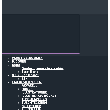
VARMT VÄLKOMMEN
BLOGGEN
Sagor
Grodan Ingemars övervintring
Bara till låns
S.E.N. – “husband”
SEN
Litet Bildgalleri S.E.N.
AKVARELL
HUMOR
ILLUSTRATIONER
ILLUSTRERADE BÖCKER
TUSCHLAVERING
TUSCHTECKNING
SKULPTURER
SLUDDRAREN