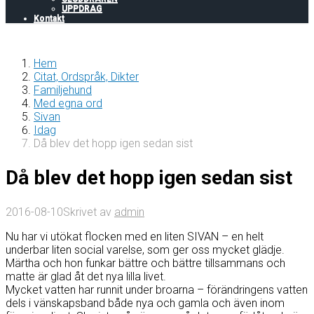
UPPDRAG
Kontakt
Hem
Citat, Ordspråk, Dikter
Familjehund
Med egna ord
Sivan
Idag
Då blev det hopp igen sedan sist
Då blev det hopp igen sedan sist
2016-08-10
Skrivet av
admin
Nu har vi utökat flocken med en liten SIVAN – en helt
underbar liten social varelse, som ger oss mycket glädje.
Märtha och hon funkar bättre och bättre tillsammans och
matte är glad åt det nya lilla livet.
Mycket vatten har runnit under broarna – förändringens vatten
dels i vänskapsband både nya och gamla och även inom