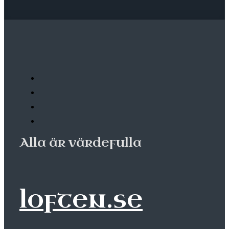
Alla är värdefulla
loften.se