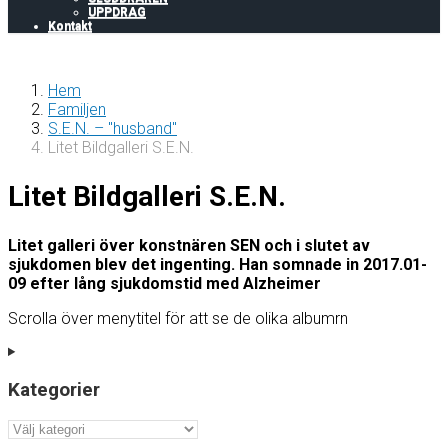
UPPDRAG
Kontakt
Hem
Familjen
S.E.N. – "husband"
Litet Bildgalleri S.E.N.
Litet Bildgalleri S.E.N.
Litet galleri över konstnären SEN och i slutet av
sjukdomen blev det ingenting. Han somnade in 2017.01-
09 efter lång sjukdomstid med Alzheimer
Scrolla över menytitel för att se de olika albumrn
Kategorier
Kategorier