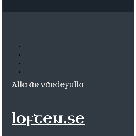
Alla är värdefulla
loften.se