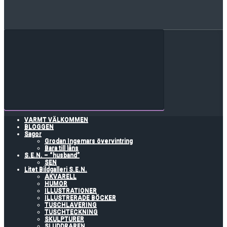
VARMT VÄLKOMMEN
BLOGGEN
Sagor
Grodan Ingemars övervintring
Bara till låns
S.E.N. – “husband”
SEN
Litet Bildgalleri S.E.N.
AKVARELL
HUMOR
ILLUSTRATIONER
ILLUSTRERADE BÖCKER
TUSCHLAVERING
TUSCHTECKNING
SKULPTURER
SLUDDRAREN