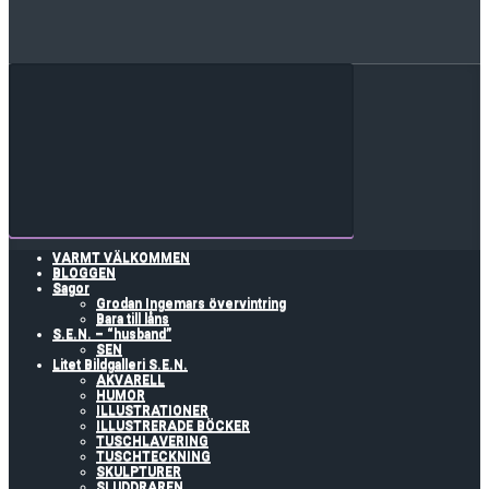
VARMT VÄLKOMMEN
BLOGGEN
Sagor
Grodan Ingemars övervintring
Bara till låns
S.E.N. – “husband”
SEN
Litet Bildgalleri S.E.N.
AKVARELL
HUMOR
ILLUSTRATIONER
ILLUSTRERADE BÖCKER
TUSCHLAVERING
TUSCHTECKNING
SKULPTURER
SLUDDRAREN