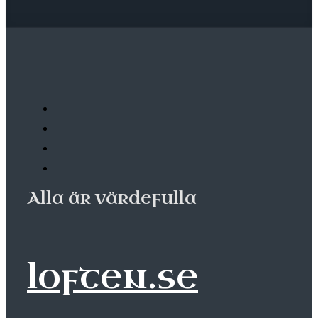
Alla är värdefulla
loften.se