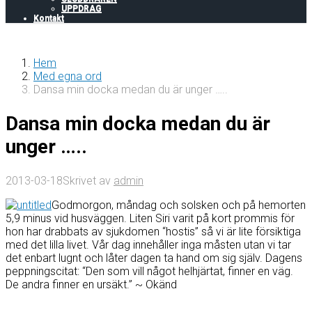
UPPDRAG
Kontakt
Hem
Med egna ord
Dansa min docka medan du är unger …..
Dansa min docka medan du är
unger …..
2013-03-18
Skrivet av
admin
Godmorgon, måndag och solsken och på hemorten
5,9 minus vid husväggen. Liten Siri varit på kort prommis för
hon har drabbats av sjukdomen “hostis” så vi är lite försiktiga
med det lilla livet. Vår dag innehåller inga måsten utan vi tar
det enbart lugnt och låter dagen ta hand om sig själv. Dagens
peppningscitat: “Den som vill något helhjärtat, finner en väg.
De andra finner en ursäkt.” ~ Okänd