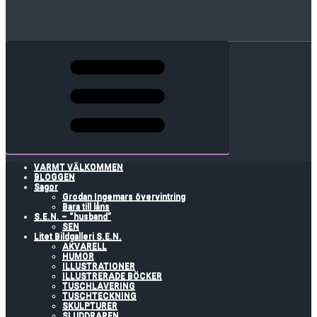
VARMT VÄLKOMMEN
BLOGGEN
Sagor
Grodan Ingemars övervintring
Bara till låns
S.E.N. – “husband”
SEN
Litet Bildgalleri S.E.N.
AKVARELL
HUMOR
ILLUSTRATIONER
ILLUSTRERADE BÖCKER
TUSCHLAVERING
TUSCHTECKNING
SKULPTURER
SLUDDRAREN