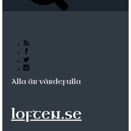
Alla är värdefulla
loften.se