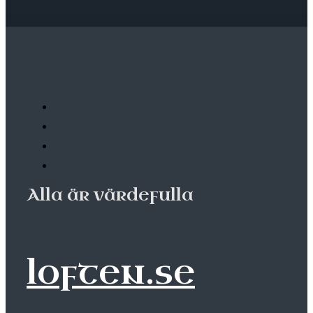
Alla är värdefulla
loften.se