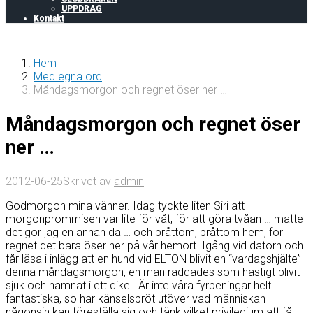
UPPDRAG
Kontakt
Hem
Med egna ord
Måndagsmorgon och regnet öser ner …
Måndagsmorgon och regnet öser
ner …
2012-06-25
Skrivet av
admin
Godmorgon mina vänner. Idag tyckte liten Siri att
morgonprommisen var lite för våt, för att göra tvåan … matte
det gör jag en annan da … och bråttom, bråttom hem, för
regnet det bara öser ner på vår hemort. Igång vid datorn och
får läsa i inlägg att en hund vid ELTON blivit en “vardagshjälte”
denna måndagsmorgon, en man räddades som hastigt blivit
sjuk och hamnat i ett dike. Är inte våra fyrbeningar helt
fantastiska, so har känselspröt utöver vad människan
någonsin kan föreställa sig och tänk vilket privilegium att få