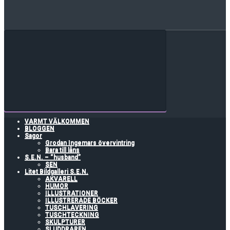
VARMT VÄLKOMMEN
BLOGGEN
Sagor
Grodan Ingemars övervintring
Bara till låns
S.E.N. – “husband”
SEN
Litet Bildgalleri S.E.N.
AKVARELL
HUMOR
ILLUSTRATIONER
ILLUSTRERADE BÖCKER
TUSCHLAVERING
TUSCHTECKNING
SKULPTURER
SLUDDRAREN