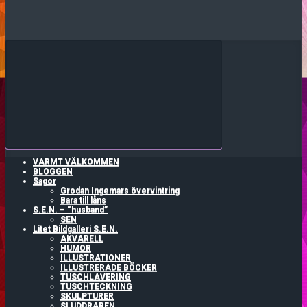
VARMT VÄLKOMMEN
BLOGGEN
Sagor
Grodan Ingemars övervintring
Bara till låns
S.E.N. – “husband”
SEN
Litet Bildgalleri S.E.N.
AKVARELL
HUMOR
ILLUSTRATIONER
ILLUSTRERADE BÖCKER
TUSCHLAVERING
TUSCHTECKNING
SKULPTURER
SLUDDRAREN