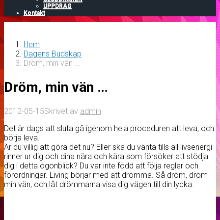
UPPDRAG
Kontakt
Hem
Dagens Budskap
Dröm, min vän …
Dröm, min vän …
2012-05-15
Skrivet av
admin
Det är dags att sluta gå igenom hela proceduren att leva, och
börja leva.
Är du villig att göra det nu? Eller ska du vänta tills all livsenergi
rinner ur dig och dina nära och kära som försöker att stödja
dig i detta ögonblick? Du var inte född att följa regler och
förordningar. Living börjar med att drömma. Så dröm, dröm
min vän, och låt drömmarna visa dig vägen till din lycka.