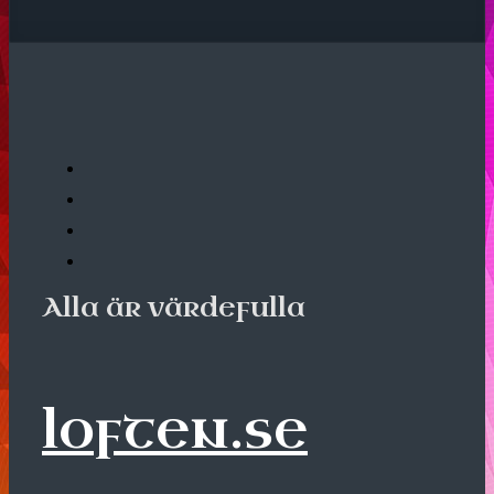
Alla är värdefulla
loften.se