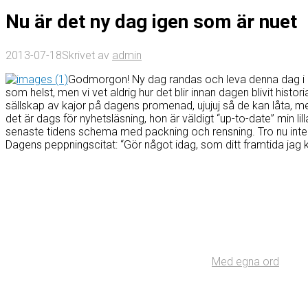
Nu är det ny dag igen som är nuet
2013-07-18
Skrivet av
admin
Godmorgon! Ny dag randas och leva denna dag i nuet
som helst, men vi vet aldrig hur det blir innan dagen blivit historia
sällskap av kajor på dagens promenad, ujujuj så de kan låta, men m
det är dags för nyhetsläsning, hon är väldigt “up-to-date” min lil
senaste tidens schema med packning och rensning. Tro nu inte a
Dagens peppningscitat: “Gör något idag, som ditt framtida jag 
Med egna ord