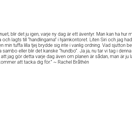
, blir det ju igen, varje ny dag är ett äventyr. Man kan ha hur 
 och lagts till “handlingarna” i hjärnkontoret. Liten Siri och jag had
in tuffa lilla tjej brydde sig inte i vanlig ordning. Vad sjutton be
la sambo eller blir det kanske “hundbo”. Ja ja, nu tar vi tag i den
tt jag gör detta varje dag även om planen är sådan, man är ju l
kommer att tacka dig för.” ~ Rachel Bråthén