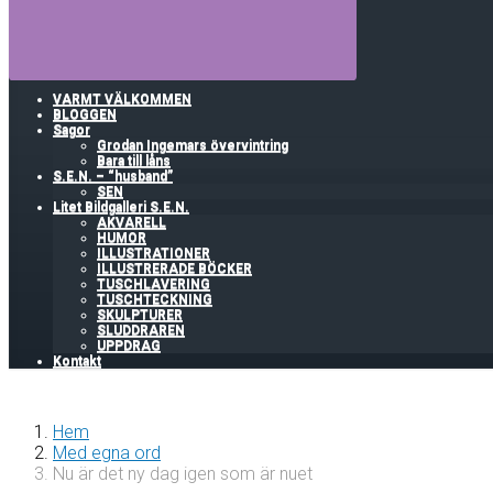
VARMT VÄLKOMMEN
BLOGGEN
Sagor
Grodan Ingemars övervintring
Bara till låns
S.E.N. – “husband”
SEN
Litet Bildgalleri S.E.N.
AKVARELL
HUMOR
ILLUSTRATIONER
ILLUSTRERADE BÖCKER
TUSCHLAVERING
TUSCHTECKNING
SKULPTURER
SLUDDRAREN
UPPDRAG
Kontakt
Hem
Med egna ord
Nu är det ny dag igen som är nuet