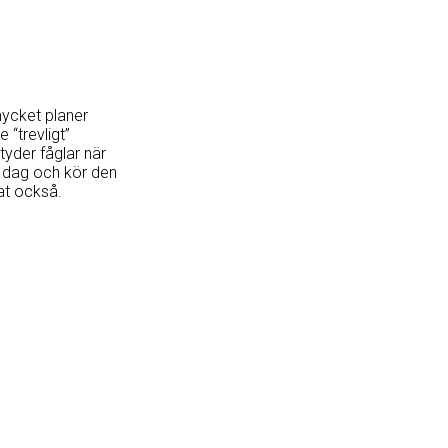
mycket planer
e “trevligt”
tyder fåglar när
na dag och kör den
at också.