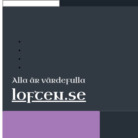
Alla är värdefulla
loften.se