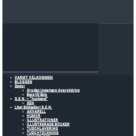
VARMT VÄLKOMMEN
BLOGGEN
Sagor
Grodan Ingemars övervintring
Bara till låns
S.E.N. – “husband”
SEN
Litet Bildgalleri S.E.N.
AKVARELL
HUMOR
ILLUSTRATIONER
ILLUSTRERADE BÖCKER
TUSCHLAVERING
TUSCHTECKNING