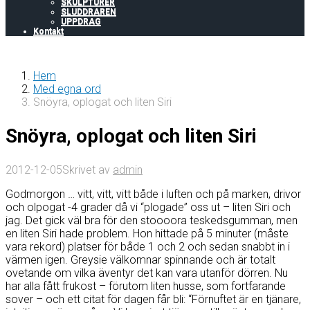
SKULPTURER
SLUDDRAREN
UPPDRAG
Kontakt
Hem
Med egna ord
Snöyra, oplogat och liten Siri
Snöyra, oplogat och liten Siri
2012-12-05
Skrivet av
admin
Godmorgon … vitt, vitt, vitt både i luften och på marken, drivor
och olpogat -4 grader då vi “plogade” oss ut – liten Siri och
jag. Det gick väl bra för den stoooora teskedsgumman, men
en liten Siri hade problem. Hon hittade på 5 minuter (måste
vara rekord) platser för både 1 och 2 och sedan snabbt in i
värmen igen. Greysie välkomnar spinnande och är totalt
ovetande om vilka äventyr det kan vara utanför dörren. Nu
har alla fått frukost – förutom liten husse, som fortfarande
sover – och ett citat för dagen får bli: “Förnuftet är en tjänare,