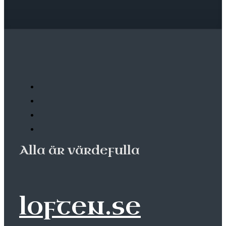
Alla är värdefulla
loften.se