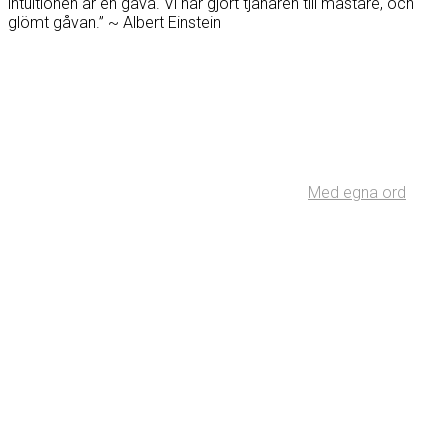
intuitionen är en gåva. Vi har gjort tjänaren till mästare, och
glömt gåvan.” ~ Albert Einstein
Med egna ord