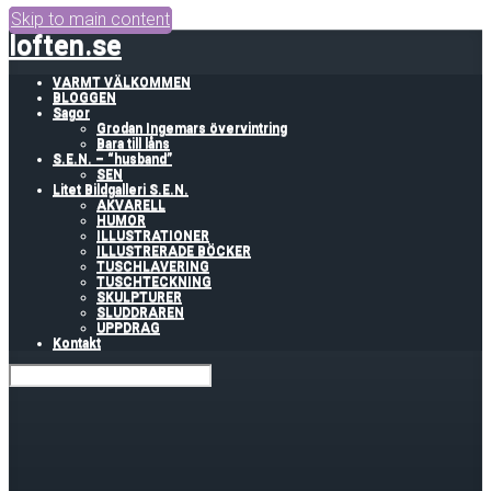
Skip to main content
loften.se
VARMT VÄLKOMMEN
BLOGGEN
Sagor
Grodan Ingemars övervintring
Bara till låns
S.E.N. – “husband”
SEN
Litet Bildgalleri S.E.N.
AKVARELL
HUMOR
ILLUSTRATIONER
ILLUSTRERADE BÖCKER
TUSCHLAVERING
TUSCHTECKNING
SKULPTURER
SLUDDRAREN
UPPDRAG
Kontakt