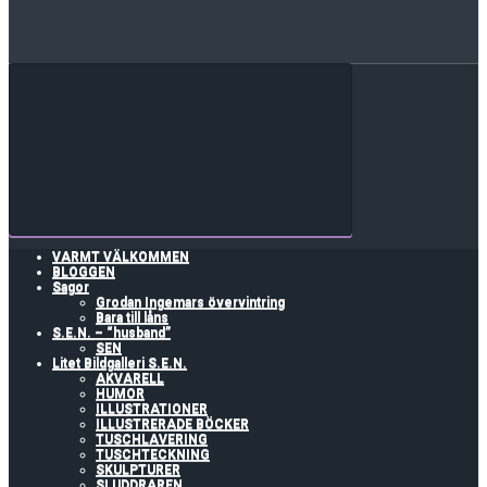
VARMT VÄLKOMMEN
BLOGGEN
Sagor
Grodan Ingemars övervintring
Bara till låns
S.E.N. – “husband”
SEN
Litet Bildgalleri S.E.N.
AKVARELL
HUMOR
ILLUSTRATIONER
ILLUSTRERADE BÖCKER
TUSCHLAVERING
TUSCHTECKNING
SKULPTURER
SLUDDRAREN