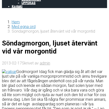
UPPDRAG
Kontakt
Hem
Med egna ord
Söndagmorgon, ljuset återvänt vid vår morgontid
Söndagmorgon, ljuset återvänt
vid vår morgontid
2013-02-17
Skrivet av
admin
Godmorgon! Idag fick man glädja sig åt att det var
ljust ute på vår vanliga morgonprommistid och ännu trevligare
blev det av att fågelsången underhöll oss på vår runda. Man
blir glad och leende en sådan morgon, fast solen lyser med
sin frånvaro. Vår dag är igång och vi ska bara vara och göra
så lite som möjligt och njuta av nuet och den tid vi har för oss
denna dag. Liten Siri ska få några fler prommisar men annars,
så är det en lugn avslappardag som planeras i vår lya.
Dagens peppningscitat får bli: “Den som är nöjd är rik.” ~ Lao