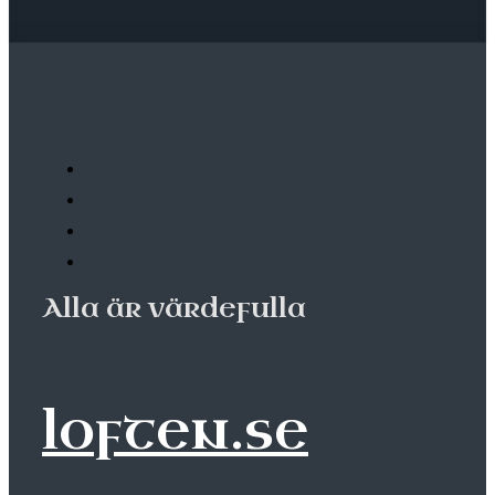
Alla är värdefulla
loften.se