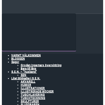
VARMT VÄLKOMMEN
BLOGGEN
Sagor
Grodan Ingemars övervintring
Bara till låns
S.E.N. – “husband”
SEN
Litet Bildgalleri S.E.N.
AKVARELL
HUMOR
ILLUSTRATIONER
ILLUSTRERADE BÖCKER
TUSCHLAVERING
TUSCHTECKNING
SKULPTURER
SLUDDRAREN