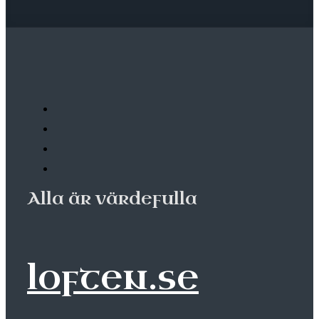
Alla är värdefulla
loften.se