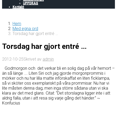
UPPDRAG
Kontakt
Hem
Med egna ord
Torsdag har gjort entré …
Torsdag har gjort entré …
2012-10-25
Skrivet av
admin
Godmorgon och det verkar bli en solig dag på vår hemort –
än så länge …. Liten Siri och jag gjorde morgonprommis i
mörker och nu har lilla matte införskaffat en liten ficklampa,
så vi sköter oss exemplariskt på våra prommisar. Nu har vi
lite måsten denna dag, men inga större sådana utan vi ska
klara av det med glans. Citat: “Det storslagna ligger inte i att
aldrig falla, utan i att resa sig varje gång det händer.” ~
Konfucius