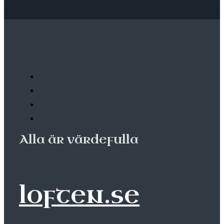
Alla är värdefulla
loften.se