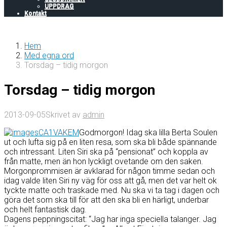
UPPDRAG
Kontakt
Hem
Med egna ord
Torsdag – tidig morgon
Torsdag – tidig morgon
2013-09-05
Skrivet av
admin
Godmorgon! Idag ska lilla Berta Soulen
ut och lufta sig på en liten resa, som ska bli både spännande
och intressant. Liten Siri ska på “pensionat” och koppla av
från matte, men än hon lyckligt ovetande om den saken.
Morgonprommisen är avklarad för någon timme sedan och
idag valde liten Siri ny väg för oss att gå, men det var helt ok
tyckte matte och traskade med. Nu ska vi ta tag i dagen och
göra det som ska till för att den ska bli en härligt, underbar
och helt fantastisk dag.
Dagens peppningscitat: “Jag har inga speciella talanger. Jag