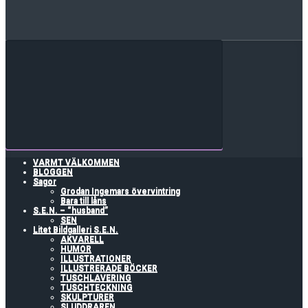
VARMT VÄLKOMMEN
BLOGGEN
Sagor
Grodan Ingemars övervintring
Bara till låns
S.E.N. – “husband”
SEN
Litet Bildgalleri S.E.N.
AKVARELL
HUMOR
ILLUSTRATIONER
ILLUSTRERADE BÖCKER
TUSCHLAVERING
TUSCHTECKNING
SKULPTURER
SLUDDRAREN