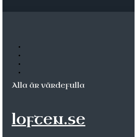
Alla är värdefulla
loften.se