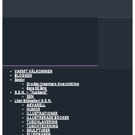
VARMT VÄLKOMMEN
BLOGGEN
Sagor
Grodan Ingemars övervintring
Bara till låns
S.E.N. – “husband”
SEN
Litet Bildgalleri S.E.N.
AKVARELL
HUMOR
ILLUSTRATIONER
ILLUSTRERADE BÖCKER
TUSCHLAVERING
TUSCHTECKNING
SKULPTURER
SLUDDRAREN