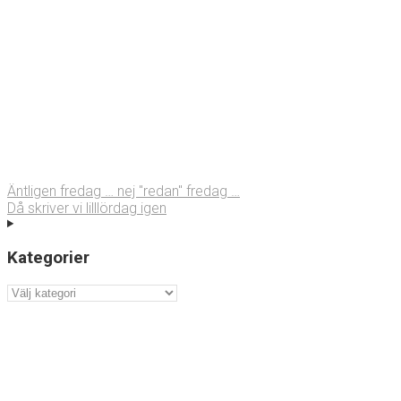
Äntligen fredag … nej "redan" fredag …
Då skriver vi lilllördag igen
Kategorier
Kategorier