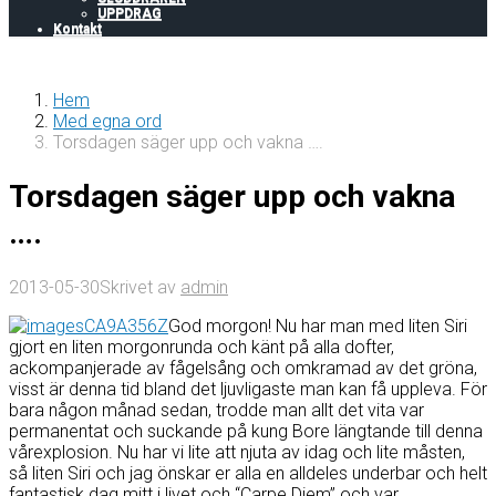
UPPDRAG
Kontakt
Hem
Med egna ord
Torsdagen säger upp och vakna ….
Torsdagen säger upp och vakna
….
2013-05-30
Skrivet av
admin
God morgon! Nu har man med liten Siri
gjort en liten morgonrunda och känt på alla dofter,
ackompanjerade av fågelsång och omkramad av det gröna,
visst är denna tid bland det ljuvligaste man kan få uppleva. För
bara någon månad sedan, trodde man allt det vita var
permanentat och suckande på kung Bore längtande till denna
vårexplosion. Nu har vi lite att njuta av idag och lite måsten,
så liten Siri och jag önskar er alla en alldeles underbar och helt
fantastisk dag mitt i livet och “Carpe Diem” och var