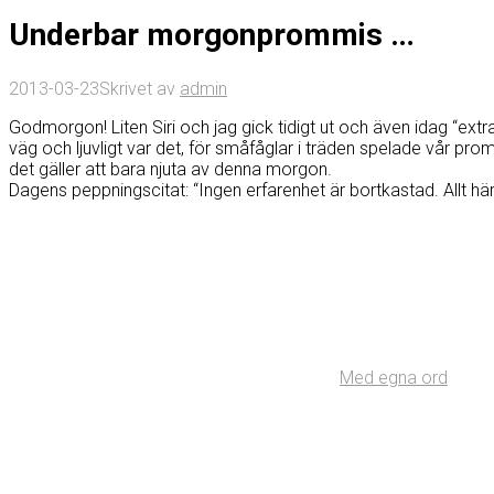
Underbar morgonprommis …
2013-03-23
Skrivet av
admin
Godmorgon! Liten Siri och jag gick tidigt ut och även idag “ext
väg och ljuvligt var det, för småfåglar i träden spelade vår pr
det gäller att bara njuta av denna morgon.
Dagens peppningscitat: “Ingen erfarenhet är bortkastad. Allt här 
Med egna ord