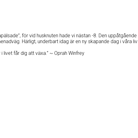
rapälsade”, för vid husknuten hade vi nästan -8. Den uppåtgående 
omenadväg. Härligt, underbart idag är en ny skapande dag i våra l
i livet får dig att växa.” ~ Oprah Winfrey