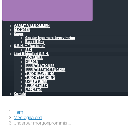
VARMT VÄLKOMMEN
BLOGGEN
Sagor
Grodan Ingemars övervintring
Bara till låns
S.E.N. – “husband”
SEN
Litet Bildgalleri S.E.N.
AKVARELL
HUMOR
ILLUSTRATIONER
ILLUSTRERADE BÖCKER
TUSCHLAVERING
TUSCHTECKNING
SKULPTURER
SLUDDRAREN
UPPDRAG
Kontakt
Hem
Med egna ord
Underbar morgonprommis …