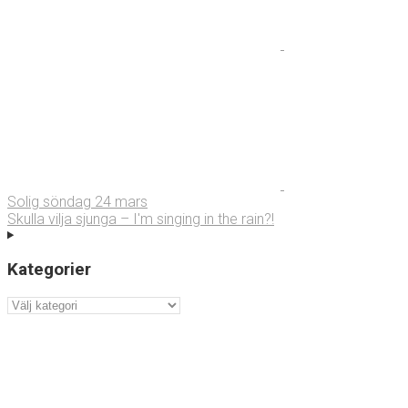
Solig söndag 24 mars
Skulla vilja sjunga – I'm singing in the rain?!
Kategorier
Kategorier