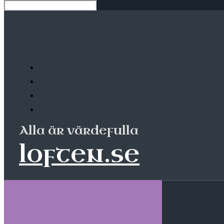
Alla är värdefulla
loften.se