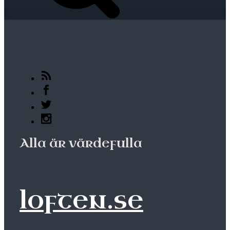
Alla är värdefulla
loften.se