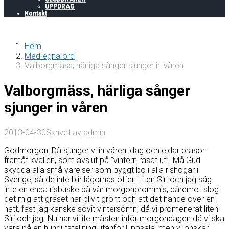
UPPDRAG
Kontakt
Hem
Med egna ord
Valborgmäss, härliga sånger sjunger in våren
Valborgmäss, härliga sånger
sjunger in våren
2013-04-30
Skrivet av
admin
Godmorgon! Då sjunger vi in våren idag och eldar brasor
framåt kvällen, som avslut på “vintern rasat ut”. Må Gud
skydda alla små varelser som byggt bo i alla rishögar i
Sverige, så de inte blir lågornas offer. Liten Siri och jag såg
inte en enda risbuske på vår morgonprommis, däremot slog
det mig att gräset har blivit grönt och att det hände över en
natt, fast jag kanske sovit vintersömn, då vi promenerat liten
Siri och jag. Nu har vi lite måsten inför morgondagen då vi ska
vara på en hundutställning utanför Uppsala, men vi önskar