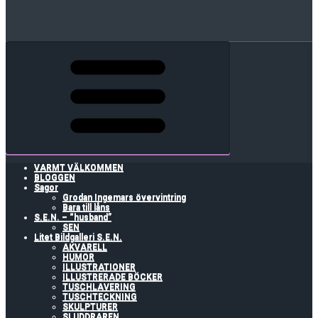
VARMT VÄLKOMMEN
BLOGGEN
Sagor
Grodan Ingemars övervintring
Bara till låns
S.E.N. – “husband”
SEN
Litet Bildgalleri S.E.N.
AKVARELL
HUMOR
ILLUSTRATIONER
ILLUSTRERADE BÖCKER
TUSCHLAVERING
TUSCHTECKNING
SKULPTURER
SLUDDRAREN