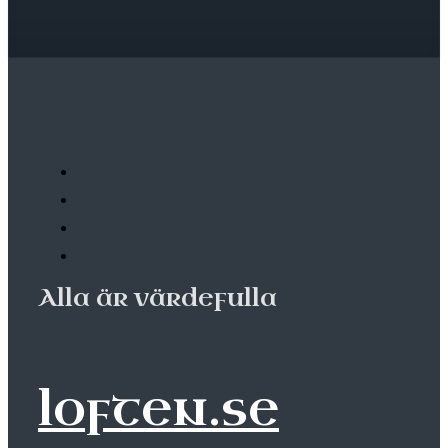
Alla är värdefulla
loften.se