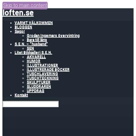
Skip to main content
loften.se
VARMT VÄLKOMMEN
BLOGGEN
Sagor
Grodan Ingemars övervintring
Bara till låns
S.E.N. – “husband”
SEN
Litet Bildgalleri S.E.N.
AKVARELL
HUMOR
ILLUSTRATIONER
ILLUSTRERADE BÖCKER
TUSCHLAVERING
TUSCHTECKNING
SKULPTURER
SLUDDRAREN
UPPDRAG
Kontakt