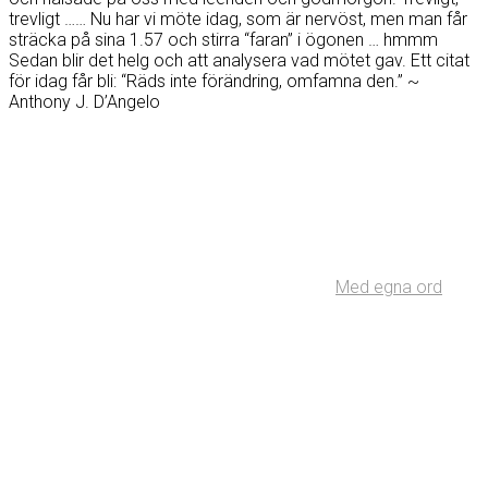
trevligt …… Nu har vi möte idag, som är nervöst, men man får
sträcka på sina 1.57 och stirra “faran” i ögonen … hmmm
Sedan blir det helg och att analysera vad mötet gav. Ett citat
för idag får bli: “Räds inte förändring, omfamna den.” ~
Anthony J. D’Angelo
Med egna ord