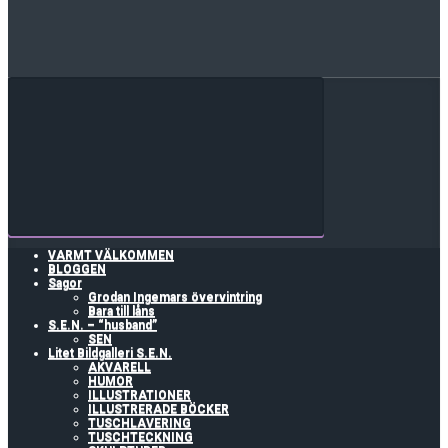
VARMT VÄLKOMMEN
BLOGGEN
Sagor
Grodan Ingemars övervintring
Bara till låns
S.E.N. – “husband”
SEN
Litet Bildgalleri S.E.N.
AKVARELL
HUMOR
ILLUSTRATIONER
ILLUSTRERADE BÖCKER
TUSCHLAVERING
TUSCHTECKNING