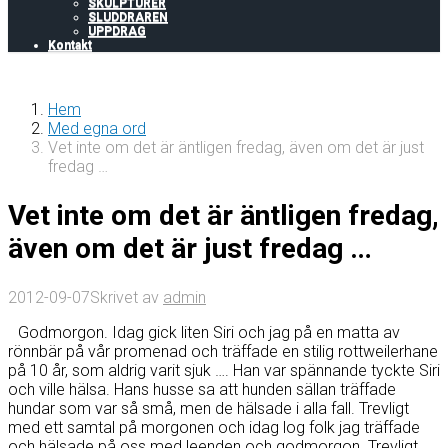
SKULPTURER
SLUDDRAREN
UPPDRAG
Kontakt
Hem
Med egna ord
Vet inte om det är äntligen fredag, även om det är just
fredag …
Vet inte om det är äntligen fredag,
även om det är just fredag …
2012-09-07
Skrivet av
admin
Godmorgon. Idag gick liten Siri och jag på en matta av
rönnbär på vår promenad och träffade en stilig rottweilerhane
på 10 år, som aldrig varit sjuk …. Han var spännande tyckte Siri
och ville hälsa. Hans husse sa att hunden sällan träffade
hundar som var så små, men de hälsade i alla fall. Trevligt
med ett samtal på morgonen och idag log folk jag träffade
och hälsade på oss med leenden och godmorgon. Trevligt,