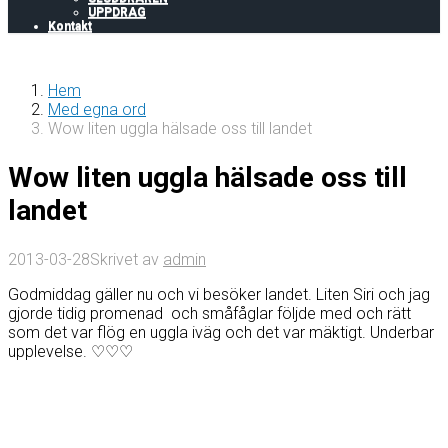
UPPDRAG
Kontakt
Hem
Med egna ord
Wow liten uggla hälsade oss till landet
Wow liten uggla hälsade oss till
landet
2013-03-28
Skrivet av
admin
Godmiddag gäller nu och vi besöker landet. Liten Siri och jag
gjorde tidig promenad och småfåglar följde med och rätt
som det var flög en uggla iväg och det var mäktigt. Underbar
upplevelse. ♡♡♡