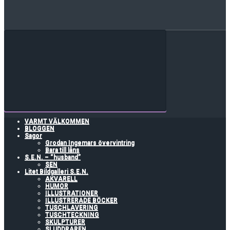
VARMT VÄLKOMMEN
BLOGGEN
Sagor
Grodan Ingemars övervintring
Bara till låns
S.E.N. – “husband”
SEN
Litet Bildgalleri S.E.N.
AKVARELL
HUMOR
ILLUSTRATIONER
ILLUSTRERADE BÖCKER
TUSCHLAVERING
TUSCHTECKNING
SKULPTURER
SLUDDRAREN