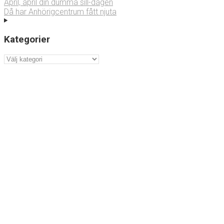
April, april din dumma sill-dagen
Då har Anhörigcentrum fått njuta
Kategorier
Kategorier