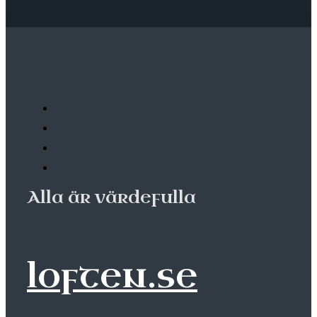
Alla är värdefulla
loften.se