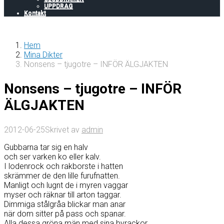
UPPDRAG
Kontakt
Hem
Mina Dikter
Nonsens – tjugotre – INFÖR ÄLGJAKTEN
Nonsens – tjugotre – INFÖR
ÄLGJAKTEN
2012-06-25
Skrivet av
admin
Gubbarna tar sig en halv
och ser varken ko eller kalv.
I lodenrock och rakborste i hatten
skrämmer de den lille furufnatten.
Manligt och lugnt de i myren vaggar
myser och räknar till arton taggar.
Dimmiga stålgråa blickar man anar
när dom sitter på pass och spanar.
Alla dessa gröna män med sina byrackor