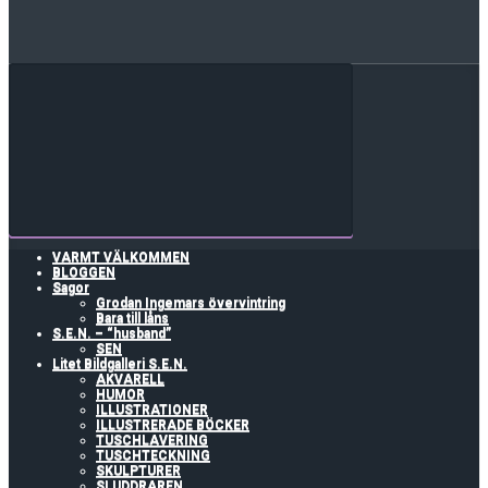
VARMT VÄLKOMMEN
BLOGGEN
Sagor
Grodan Ingemars övervintring
Bara till låns
S.E.N. – “husband”
SEN
Litet Bildgalleri S.E.N.
AKVARELL
HUMOR
ILLUSTRATIONER
ILLUSTRERADE BÖCKER
TUSCHLAVERING
TUSCHTECKNING
SKULPTURER
SLUDDRAREN