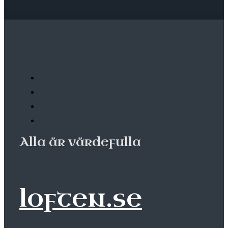
Alla är värdefulla
loften.se