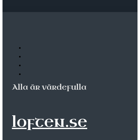
Alla är värdefulla
loften.se