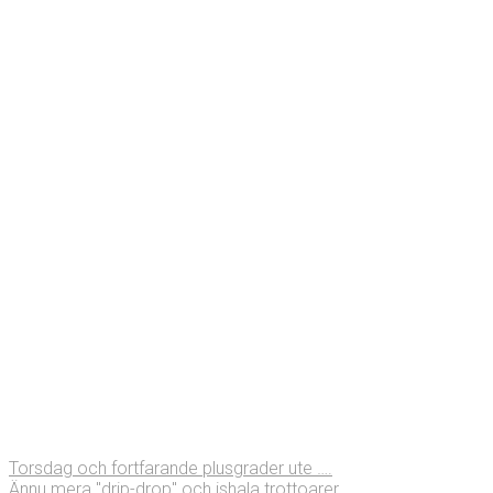
Torsdag och fortfarande plusgrader ute ….
Ännu mera "drip-drop" och ishala trottoarer