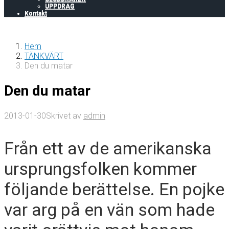
UPPDRAG
Kontakt
Hem
TÄNKVÄRT
Den du matar
Den du matar
2013-01-30
Skrivet av
admin
Från ett av de amerikanska
ursprungsfolken kommer
följande berättelse. En pojke
var arg på en vän som hade