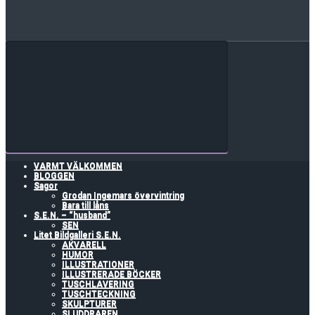
VARMT VÄLKOMMEN
BLOGGEN
Sagor
Grodan Ingemars övervintring
Bara till låns
S.E.N. – “husband”
SEN
Litet Bildgalleri S.E.N.
AKVARELL
HUMOR
ILLUSTRATIONER
ILLUSTRERADE BÖCKER
TUSCHLAVERING
TUSCHTECKNING
SKULPTURER
SLUDDRAREN