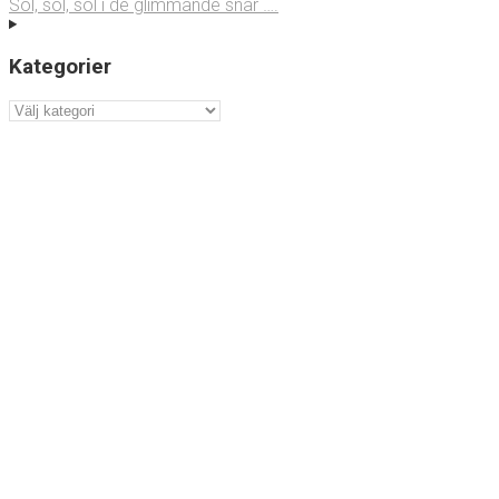
Sol, sol, sol i de glimmande snår ….
Kategorier
Kategorier