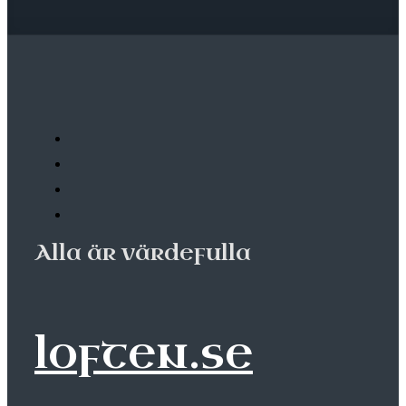
Alla är värdefulla
loften.se