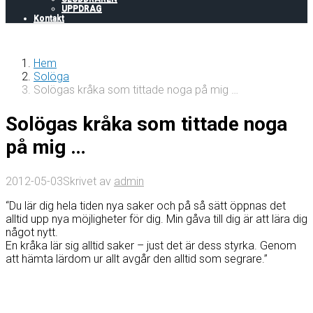
UPPDRAG
Kontakt
Hem
Solöga
Solögas kråka som tittade noga på mig …
Solögas kråka som tittade noga
på mig …
2012-05-03
Skrivet av
admin
“Du lär dig hela tiden nya saker och på så sätt öppnas det
alltid upp nya möjligheter för dig. Min gåva till dig är att lära dig
något nytt.
En kråka lär sig alltid saker – just det är dess styrka. Genom
att hämta lärdom ur allt avgår den alltid som segrare.”