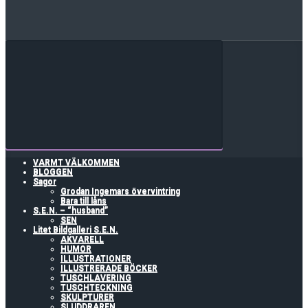
VARMT VÄLKOMMEN
BLOGGEN
Sagor
Grodan Ingemars övervintring
Bara till låns
S.E.N. – “husband”
SEN
Litet Bildgalleri S.E.N.
AKVARELL
HUMOR
ILLUSTRATIONER
ILLUSTRERADE BÖCKER
TUSCHLAVERING
TUSCHTECKNING
SKULPTURER
SLUDDRAREN