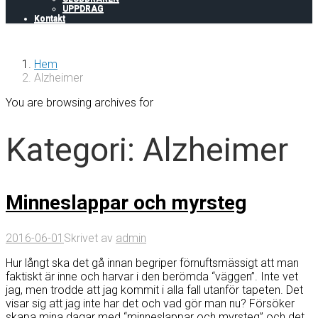
UPPDRAG
Kontakt
Hem
Alzheimer
You are browsing archives for
Kategori:
Alzheimer
Minneslappar och myrsteg
2016-06-01
Skrivet av
admin
Hur långt ska det gå innan begriper förnuftsmässigt att man
faktiskt är inne och harvar i den berömda “väggen”. Inte vet
jag, men trodde att jag kommit i alla fall utanför tapeten. Det
visar sig att jag inte har det och vad gör man nu? Försöker
skapa mina dagar med “minneslappar och myrsteg” och det