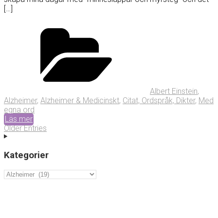
[…]
Albert Einstein
,
Alzheimer
,
Alzheimer & Medicinskt
,
Citat, Ordspråk, Dikter
,
Med
egna ord
Läs mer
Older Entries
Kategorier
Kategorier