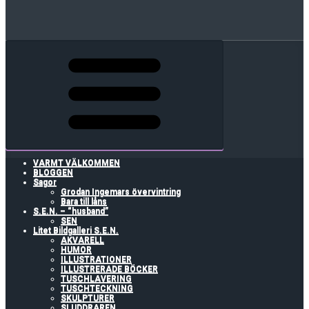
VARMT VÄLKOMMEN
BLOGGEN
Sagor
Grodan Ingemars övervintring
Bara till låns
S.E.N. – “husband”
SEN
Litet Bildgalleri S.E.N.
AKVARELL
HUMOR
ILLUSTRATIONER
ILLUSTRERADE BÖCKER
TUSCHLAVERING
TUSCHTECKNING
SKULPTURER
SLUDDRAREN