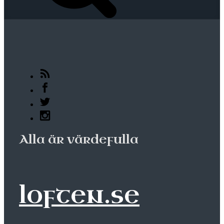
Alla är värdefulla
loften.se