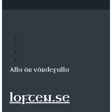
Alla är värdefulla
loften.se