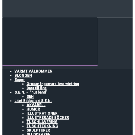
VARMT VÄLKOMMEN
BLOGGEN
Sagor
Grodan Ingemars övervintring
Bara till låns
S.E.N. – “husband”
SEN
Litet Bildgalleri S.E.N.
AKVARELL
HUMOR
ILLUSTRATIONER
ILLUSTRERADE BÖCKER
TUSCHLAVERING
TUSCHTECKNING
SKULPTURER
SLUDDRAREN