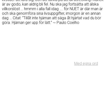
är av godo, kan aldrig bli fel. Nu ska jag fortsätta att älska
villkorslöst … hmmm i alla fall idag …. för NUET är där man är
och ska genomföra sina livsuppgifter, imorgon är en annan
dag … Citat: “Tillåt inte hjärnan att säga åt hjärtat vad du bör
göra. Hjärnan ger upp för lätt.” ~ Paulo Coelho
Med egna ord