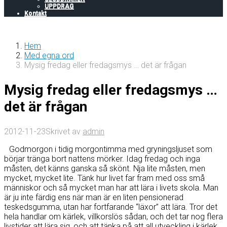
UPPDRAG
Kontakt
Hem
Med egna ord
Mysig fredag eller fredagsmys … det är frågan
Mysig fredag eller fredagsmys …
det är frågan
2012-11-23
Skrivet av
admin
Godmorgon i tidig morgontimma med gryningsljuset som
börjar tränga bort nattens mörker. Idag fredag och inga
måsten, det känns ganska så skönt. Nja lite måsten, men
mycket, mycket lite. Tänk hur livet far fram med oss små
människor och så mycket man har att lära i livets skola. Man
är ju inte färdig ens när man är en liten pensionerad
teskedsgumma, utan har fortfarande “läxor” att lära. Tror det
hela handlar om kärlek, villkorslös sådan, och det tar nog flera
livstider att lära sig, och att tänka på att all utveckling i kärlek