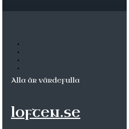
Alla är värdefulla
loften.se