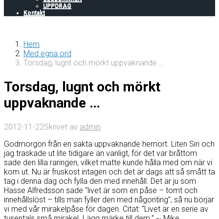
UPPDRAG
Kontakt
Hem
Med egna ord
Torsdag, lugnt och mörkt uppvaknande …
Torsdag, lugnt och mörkt
uppvaknande …
2012-11-22
Skrivet av
admin
Godmorgon från en sakta uppvaknande hemort. Liten Siri och
jag traskade ut lite tidigare än vanligt, för det var bråttom
sade den lilla raringen, vilket matte kunde hålla med om när vi
kom ut. Nu är fruskost intagen och det är dags att så smått ta
tag i denna dag och fylla den med innehåll. Det är ju som
Hasse Alfredsson sade “livet är som en påse – tomt och
innehållslöst – tills man fyller den med någonting”, så nu börjar
vi med vår mirakelpåse för dagen. Citat: “Livet är en serie av
tusentals små mirakel. Lägg märke till dem.” ~ Mike