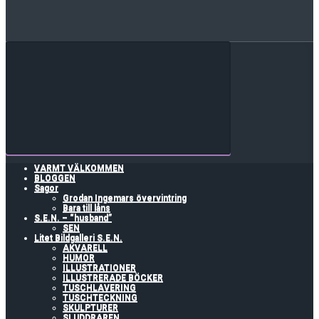
VARMT VÄLKOMMEN
BLOGGEN
Sagor
Grodan Ingemars övervintring
Bara till låns
S.E.N. – “husband”
SEN
Litet Bildgalleri S.E.N.
AKVARELL
HUMOR
ILLUSTRATIONER
ILLUSTRERADE BÖCKER
TUSCHLAVERING
TUSCHTECKNING
SKULPTURER
SLUDDRAREN