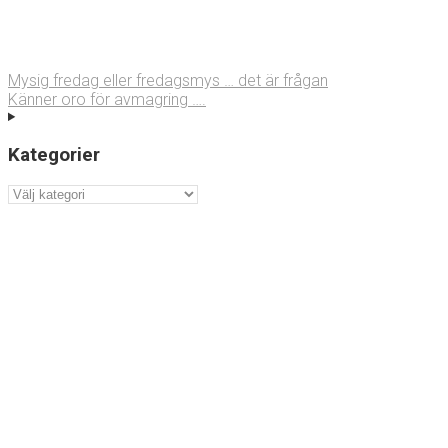
Mysig fredag eller fredagsmys … det är frågan
Känner oro för avmagring ….
Kategorier
Kategorier